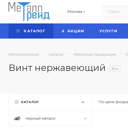
Москва
КАТАЛОГ
АКЦИИ
УСЛУГИ
—
—
—
Металлопрокат
Каталог
Метизная продукция
Винт нержавеющий
304
По цене (возра
КАТАЛОГ
Черный металл