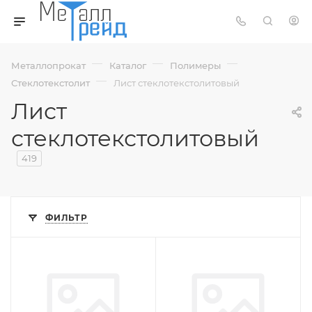
—
—
—
Металлопрокат
Каталог
Полимеры
—
Стеклотекстолит
Лист стеклотекстолитовый
Лист
стеклотекстолитовый
419
ФИЛЬТР