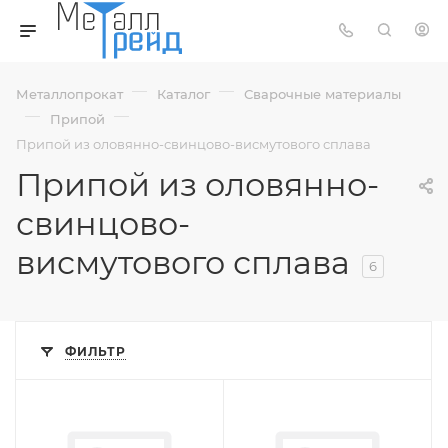
—
—
Металлопрокат
Каталог
Сварочные материалы
—
—
Припой
Припой из оловянно-свинцово-висмутового сплава
Припой из оловянно-
свинцово-
висмутового сплава
6
ФИЛЬТР