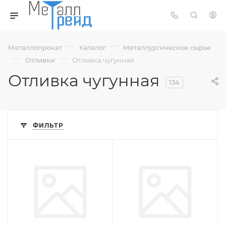
—
—
Металлопрокат
Каталог
Металлургическое сырье
—
—
Отливки
Отливка чугунная
Отливка чугунная
134
ФИЛЬТР