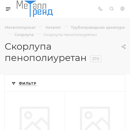
—
—
Металлопрокат
Каталог
Трубопроводная арматура
—
—
Скорлупа
Скорлупа пенополиуретан
Скорлупа
пенополиуретан
270
ФИЛЬТР