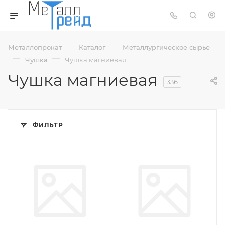
—
—
Металлопрокат
Каталог
Металлургическое сырье
—
—
Чушка
Чушка магниевая
Чушка магниевая
336
ФИЛЬТР