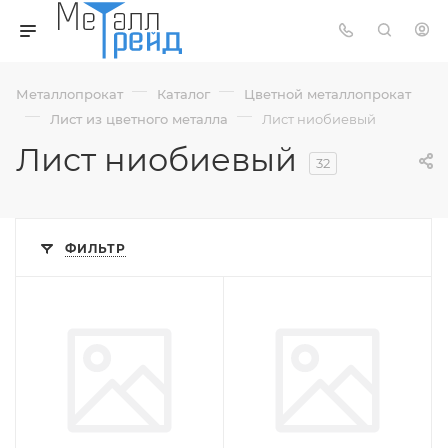
—
—
Металлопрокат
Каталог
Цветной металлопрокат
—
—
Лист из цветного металла
Лист ниобиевый
Лист ниобиевый
32
ФИЛЬТР