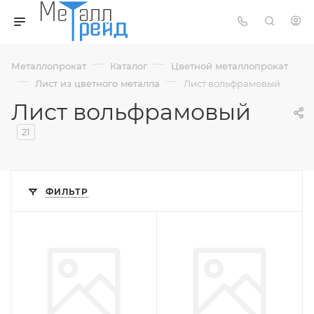
—
—
Металлопрокат
Каталог
Цветной металлопрокат
—
—
Лист из цветного металла
Лист вольфрамовый
Лист вольфрамовый
21
ФИЛЬТР