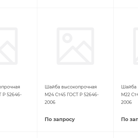
опрочная
Шайба высокопрочная
Шайба 
 Р 52646-
М24 Ст45 ГОСТ Р 52646-
М22 Ст
2006
2006
По запросу
По за