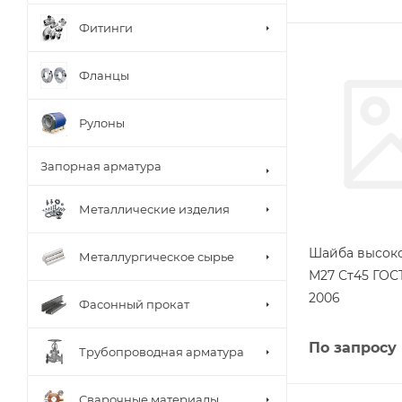
Фитинги
Фланцы
Рулоны
Запорная арматура
Металлические изделия
Шайба высок
Металлургическое сырье
М27 Ст45 ГОСТ
2006
Фасонный прокат
По запросу
Трубопроводная арматура
Сварочные материалы