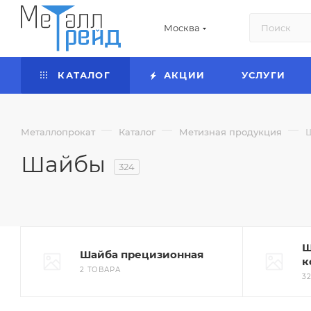
Москва
КАТАЛОГ
АКЦИИ
УСЛУГИ
—
—
—
Металлопрокат
Каталог
Метизная продукция
Шайбы
324
Ш
Шайба прецизионная
к
2 ТОВАРА
3