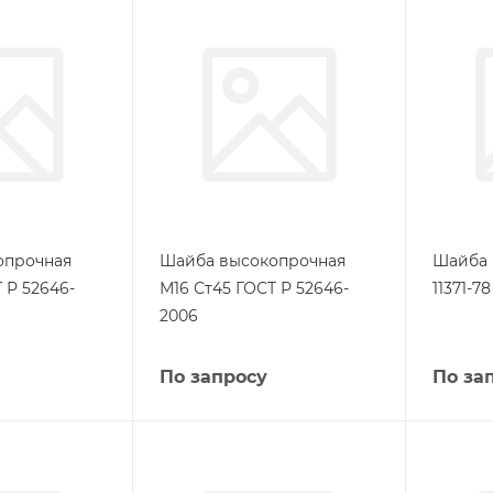
опрочная
Шайба высокопрочная
Шайба 
 Р 52646-
М16 Ст45 ГОСТ Р 52646-
11371-78
2006
По запросу
По за