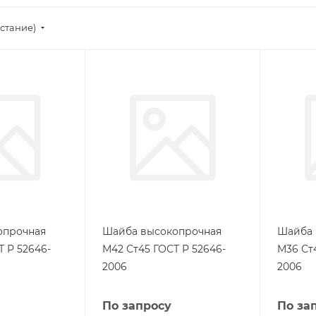
стание)
опрочная
Шайба высокопрочная
Шайба 
 Р 52646-
М42 Ст45 ГОСТ Р 52646-
М36 Ст
2006
2006
По запросу
По за