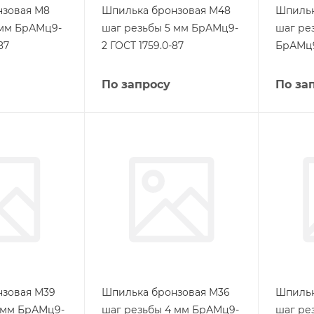
нзовая М8
Шпилька бронзовая М48
Шпильк
 мм БрАМц9-
шаг резьбы 5 мм БрАМц9-
шаг ре
87
2 ГОСТ 1759.0-87
БрАМц9
По запросу
По за
нзовая М39
Шпилька бронзовая М36
Шпильк
 мм БрАМц9-
шаг резьбы 4 мм БрАМц9-
шаг ре