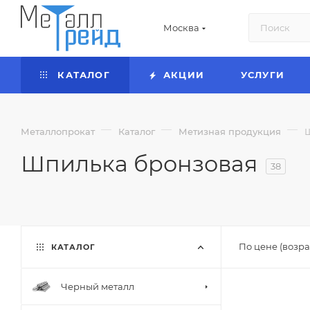
Москва
КАТАЛОГ
АКЦИИ
УСЛУГИ
—
—
—
Металлопрокат
Каталог
Метизная продукция
Шпилька бронзовая
38
По цене (возра
КАТАЛОГ
Черный металл