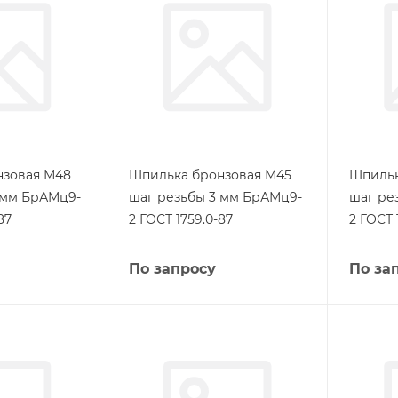
нзовая М48
Шпилька бронзовая М45
Шпильк
 мм БрАМц9-
шаг резьбы 3 мм БрАМц9-
шаг ре
87
2 ГОСТ 1759.0-87
2 ГОСТ 
По запросу
По за