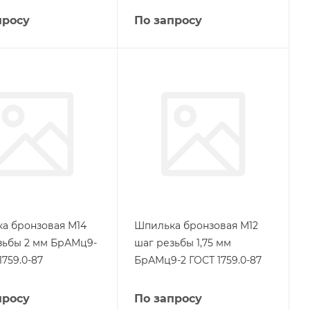
просу
По запросу
а бронзовая М14
Шпилька бронзовая М12
зьбы 2 мм БрАМц9-
шаг резьбы 1,75 мм
1759.0-87
БрАМц9-2 ГОСТ 1759.0-87
просу
По запросу