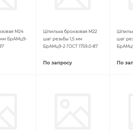
нзовая М24
Шпилька бронзовая М22
Шпильк
 мм БрАМц9-
шаг резьбы 1,5 мм
шаг рез
87
БрАМц9-2 ГОСТ 1759.0-87
БрАМц9
По запросу
По за