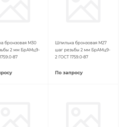
а бронзовая М30
Шпилька бронзовая М27
зьбы 2 мм БрАМц9-
шаг резьбы 2 мм БрАМц9-
1759.0-87
2 ГОСТ 1759.0-87
просу
По запросу