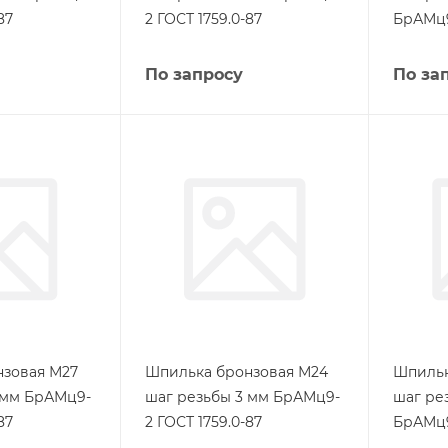
87
2 ГОСТ 1759.0-87
БрАМц9
По запросу
По за
зовая М27
Шпилька бронзовая М24
Шпильк
 мм БрАМц9-
шаг резьбы 3 мм БрАМц9-
шаг ре
87
2 ГОСТ 1759.0-87
БрАМц9