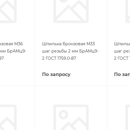
нзовая М36
Шпилька бронзовая М33
Шпильк
 мм БрАМц9-
шаг резьбы 2 мм БрАМц9-
шаг ре
87
2 ГОСТ 1759.0-87
2 ГОСТ 
По запросу
По за