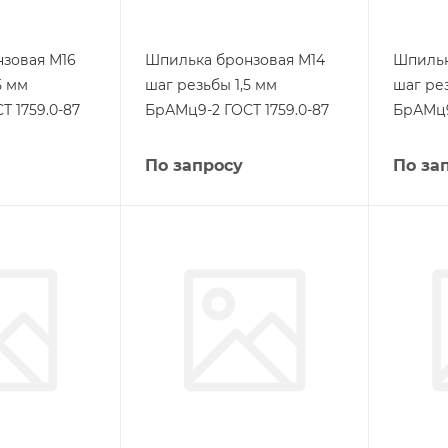
зовая М16
Шпилька бронзовая М14
Шпильк
5 мм
шаг резьбы 1,5 мм
шаг рез
Т 1759.0-87
БрАМц9-2 ГОСТ 1759.0-87
БрАМц9
По запросу
По за