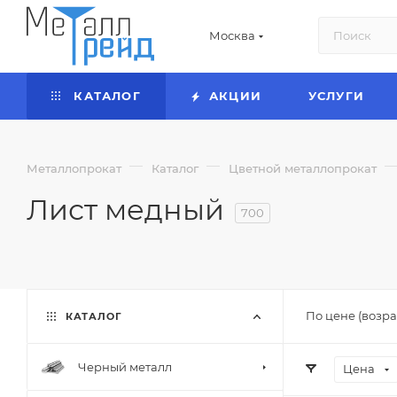
Москва
КАТАЛОГ
АКЦИИ
УСЛУГИ
—
—
Металлопрокат
Каталог
Цветной металлопрокат
Лист медный
700
По цене (возра
КАТАЛОГ
Черный металл
Цена