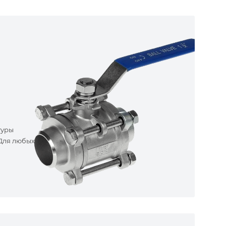
туры
 Для любых