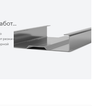
Металлообработка
о
т резки и
ерной
ные
ем самые