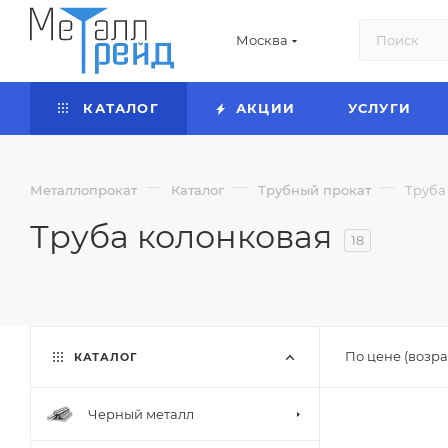
Москва
КАТАЛОГ
АКЦИИ
УСЛУГИ
—
—
—
Металлопрокат
Каталог
Трубный прокат
Труба
Труба колонковая
18
По цене (возра
КАТАЛОГ
Черный металл