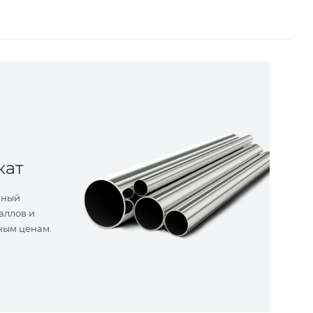
кат
нный
аллов и
ным ценам.