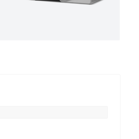
ные
ем самые