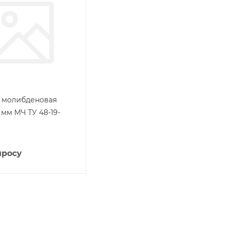
 молибденовая
 мм МЧ ТУ 48-19-
просу