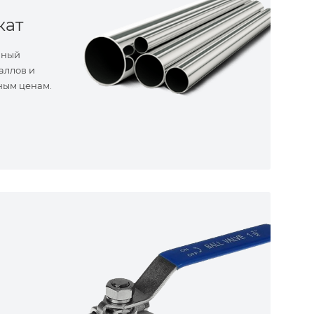
кат
нный
аллов и
ным ценам.