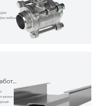
туры
 Для любых
Металлообработка
о
т резки и
ерной