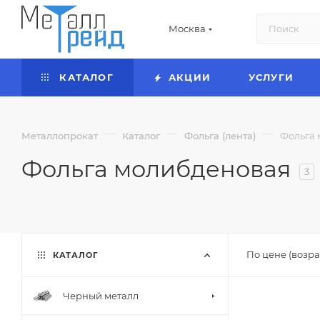
Москва
КАТАЛОГ
АКЦИИ
УСЛУГИ
—
—
—
Металлопрокат
Каталог
Фольга (лента)
Фольга
Фольга молибденовая
3
По цене (возра
КАТАЛОГ
Черный металл