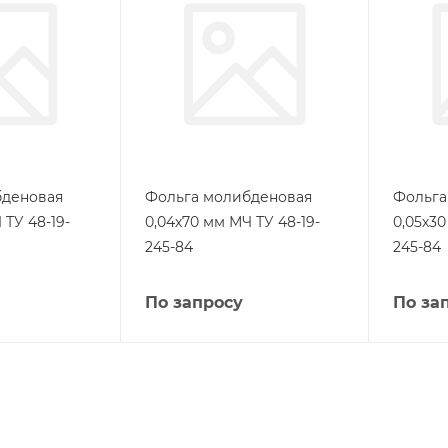
бденовая
Фольга молибденовая
Фольга
 ТУ 48-19-
0,04х70 мм МЧ ТУ 48-19-
0,05х30
245-84
245-84
По запросу
По за