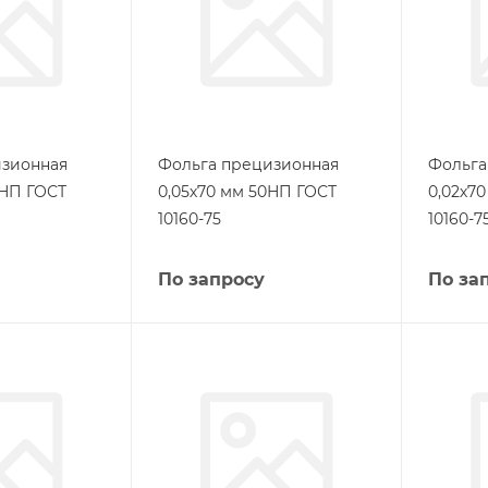
изионная
Фольга прецизионная
Фольга
0НП ГОСТ
0,05х70 мм 50НП ГОСТ
0,02х7
10160-75
10160-7
По запросу
По за