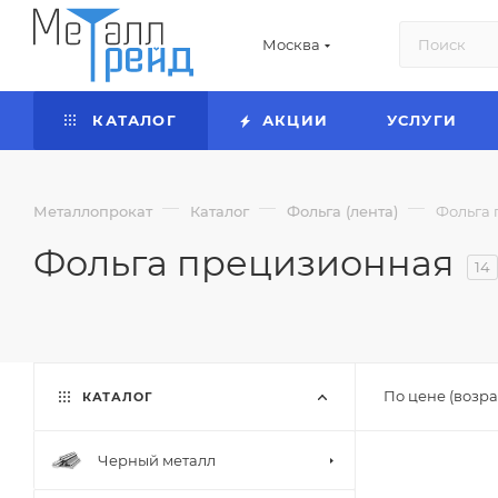
Москва
КАТАЛОГ
АКЦИИ
УСЛУГИ
—
—
—
Металлопрокат
Каталог
Фольга (лента)
Фольга
Фольга прецизионная
14
По цене (возра
КАТАЛОГ
Черный металл