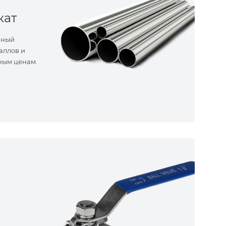
кат
нный
аллов и
ным ценам.