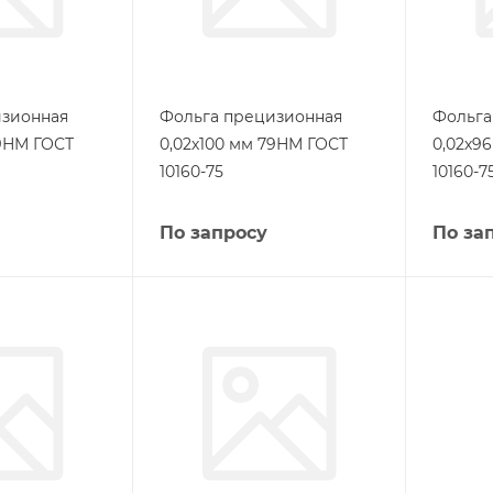
изионная
Фольга прецизионная
Фольга
79НМ ГОСТ
0,02х100 мм 79НМ ГОСТ
0,02х9
10160-75
10160-7
По запросу
По за