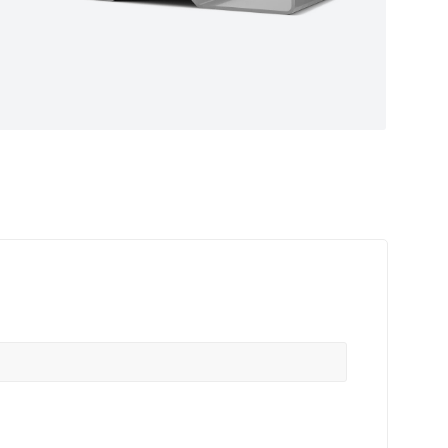
ные
ем самые