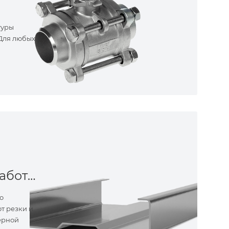
туры
 Для любых
Металлообработка
о
т резки и
ерной