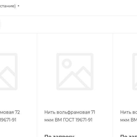
стание)
мовая 72
Нить вольфрамовая 71
Нить в
9671-91
мкм ВМ ГОСТ 19671-91
мкм ВМ 
По запросу
По за