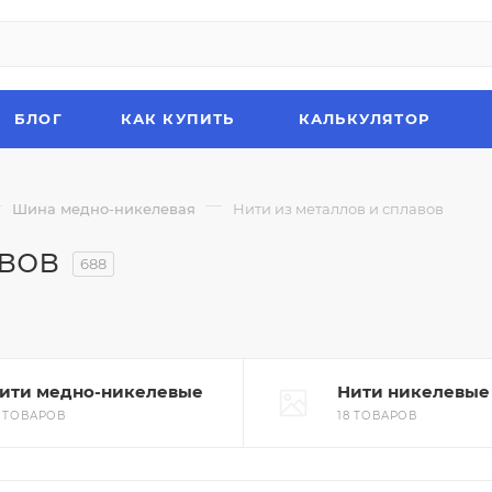
БЛОГ
КАК КУПИТЬ
КАЛЬКУЛЯТОР
—
—
Шина медно-никелевая
Нити из металлов и сплавов
вов
688
ити медно-никелевые
Нити никелевые
2 ТОВАРОВ
18 ТОВАРОВ