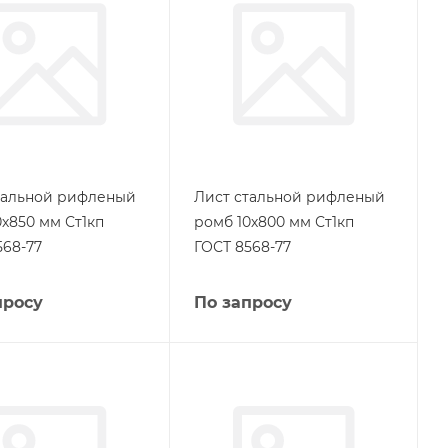
тальной рифленый
Лист стальной рифленый
0х850 мм Ст1кп
ромб 10х800 мм Ст1кп
568-77
ГОСТ 8568-77
просу
По запросу