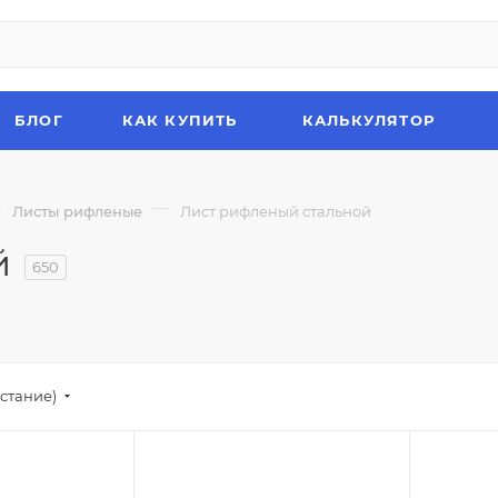
БЛОГ
КАК КУПИТЬ
КАЛЬКУЛЯТОР
—
—
Листы рифленые
Лист рифленый стальной
й
650
стание)