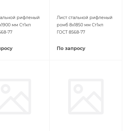
тальной рифленый
Лист стальной рифленый
х1900 мм Ст1кп
ромб 8х1850 мм Ст1кп
568-77
ГОСТ 8568-77
просу
По запросу