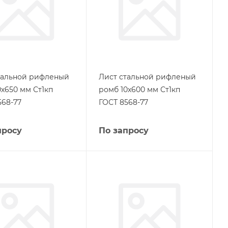
тальной рифленый
Лист стальной рифленый
0х650 мм Ст1кп
ромб 10х600 мм Ст1кп
568-77
ГОСТ 8568-77
просу
По запросу