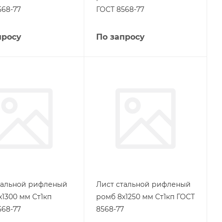
568-77
ГОСТ 8568-77
просу
По запросу
тальной рифленый
Лист стальной рифленый
х1300 мм Ст1кп
ромб 8х1250 мм Ст1кп ГОСТ
568-77
8568-77