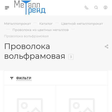
—
—
Металлопрокат
Каталог
Цветной металлопрокат
—
—
Проволока из цветных металлов
Проволока вольфрамовая
Проволока
вольфрамовая
3
ФИЛЬТР