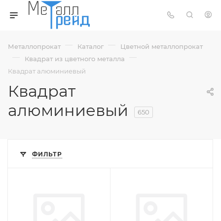
—
—
Металлопрокат
Каталог
Цветной металлопрокат
—
—
Квадрат из цветного металла
Квадрат алюминиевый
Квадрат
алюминиевый
650
ФИЛЬТР