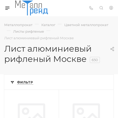
—
—
Металлопрокат
Каталог
Цветной металлопрокат
—
—
Листы рифленые
Лист алюминиевый рифленый Москве
Лист алюминиевый
рифленый Москве
650
ФИЛЬТР