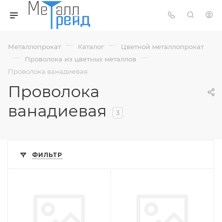
—
—
Металлопрокат
Каталог
Цветной металлопрокат
—
—
Проволока из цветных металлов
Проволока ванадиевая
Проволока
ванадиевая
3
ФИЛЬТР