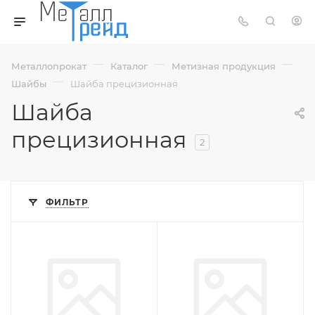
—
—
—
Металлопрокат
Каталог
Метизная продукция
—
Шайбы
Шайба прецизионная
Шайба
прецизионная
2
ФИЛЬТР