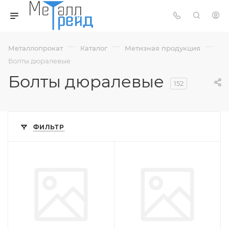
—
—
—
Металлопрокат
Каталог
Метизная продукция
Болты дюралевые
Болты дюралевые
152
ФИЛЬТР