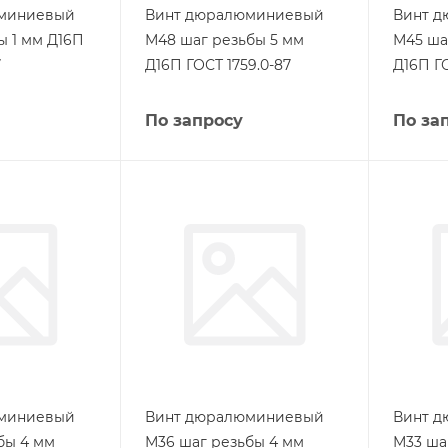
миниевый
Винт дюралюминиевый
Винт 
ы 1 мм Д16П
М48 шаг резьбы 5 мм
М45 ша
7
Д16П ГОСТ 1759.0-87
Д16П ГО
По запросу
По за
миниевый
Винт дюралюминиевый
Винт 
бы 4 мм
М36 шаг резьбы 4 мм
М33 ша