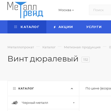
Москва
КАТАЛОГ
АКЦИИ
УСЛУГИ
—
—
—
Металлопрокат
Каталог
Метизная продукция
Винт дюралевый
152
По цене (возра
КАТАЛОГ
Черный металл