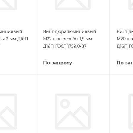
миниевый
Винт дюралюминиевый
Винт 
бы 2 мм Д16П
М22 шаг резьбы 1,5 мм
М20 ша
7
Д16П ГОСТ 1759.0-87
Д16П ГО
По запросу
По за