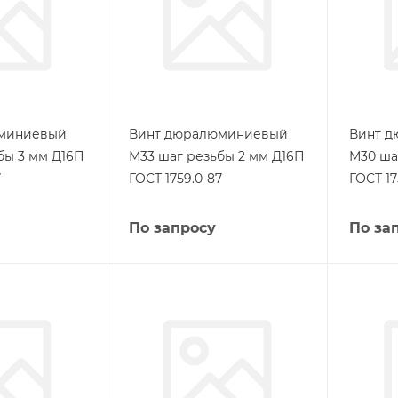
миниевый
Винт дюралюминиевый
Винт 
бы 3 мм Д16П
М33 шаг резьбы 2 мм Д16П
М30 ша
7
ГОСТ 1759.0-87
ГОСТ 17
По запросу
По за