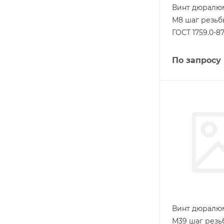
Винт дюралю
М8 шаг резьб
ГОСТ 1759.0-8
По запросу
Винт дюралю
М39 шаг резь