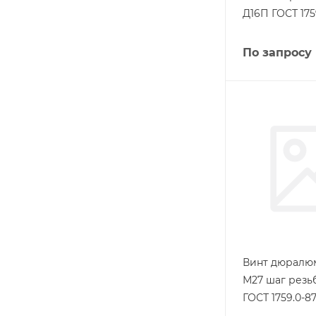
Д16П ГОСТ 175
По запросу
Винт дюралю
М27 шаг резь
ГОСТ 1759.0-8