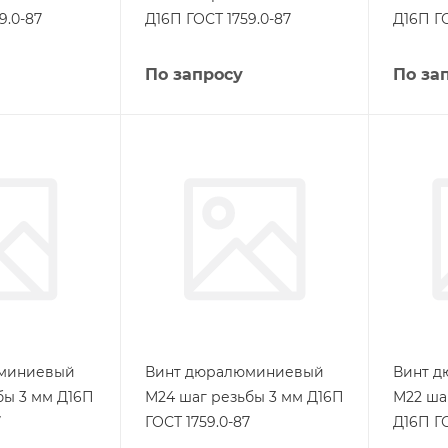
9.0-87
Д16П ГОСТ 1759.0-87
Д16П ГО
По запросу
По за
миниевый
Винт дюралюминиевый
Винт 
бы 3 мм Д16П
М24 шаг резьбы 3 мм Д16П
М22 ша
7
ГОСТ 1759.0-87
Д16П ГО