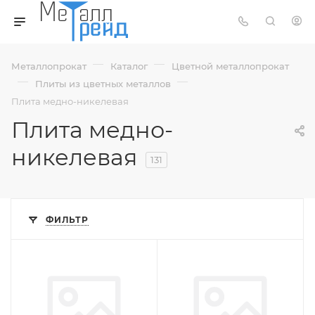
—
—
Металлопрокат
Каталог
Цветной металлопрокат
—
—
Плиты из цветных металлов
Плита медно-никелевая
Плита медно-
никелевая
131
ФИЛЬТР