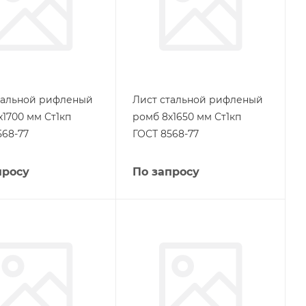
тальной рифленый
Лист стальной рифленый
х1700 мм Ст1кп
ромб 8х1650 мм Ст1кп
568-77
ГОСТ 8568-77
просу
По запросу