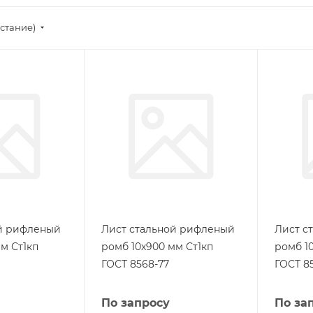
стание)
ой рифленый
Лист стальной рифленый
Лист с
м Ст1кп
ромб 10х900 мм Ст1кп
ромб 1
ГОСТ 8568-77
ГОСТ 8
По запросу
По за