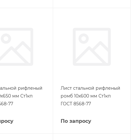
тальной рифленый
Лист стальной рифленый
0х650 мм Ст1кп
ромб 10х600 мм Ст1кп
568-77
ГОСТ 8568-77
просу
По запросу