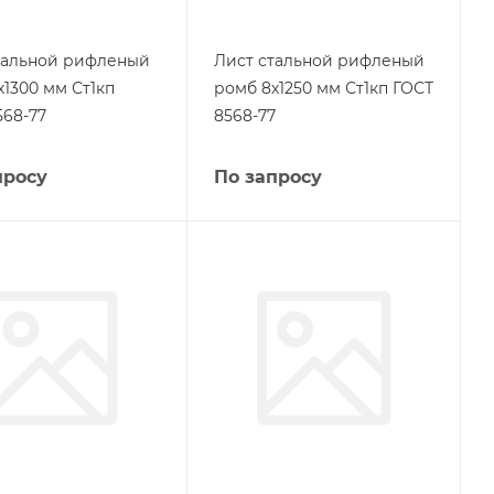
тальной рифленый
Лист стальной рифленый
х1300 мм Ст1кп
ромб 8х1250 мм Ст1кп ГОСТ
568-77
8568-77
просу
По запросу