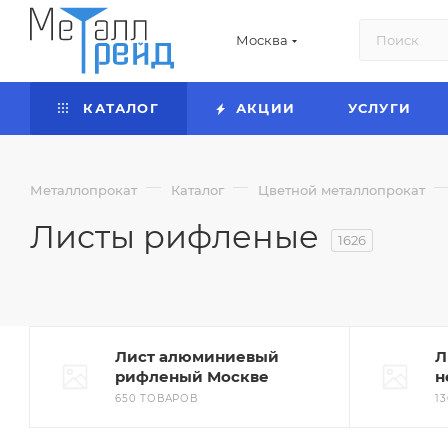
Москва
КАТАЛОГ
АКЦИИ
УСЛУГИ
—
—
Металлопрокат
Каталог
Цветной металлопрокат
Листы рифленые
1626
Лист алюминиевый
Л
рифленый Москве
н
650 ТОВАРОВ
1