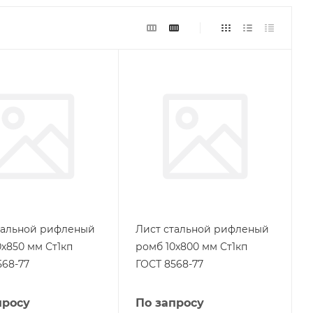
тальной рифленый
Лист стальной рифленый
0х850 мм Ст1кп
ромб 10х800 мм Ст1кп
568-77
ГОСТ 8568-77
просу
По запросу