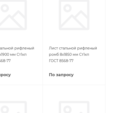
тальной рифленый
Лист стальной рифленый
х1900 мм Ст1кп
ромб 8х1850 мм Ст1кп
568-77
ГОСТ 8568-77
просу
По запросу