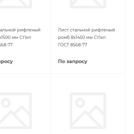
тальной рифленый
Лист стальной рифленый
х1500 мм Ст1кп
ромб 8х1450 мм Ст1кп
568-77
ГОСТ 8568-77
просу
По запросу