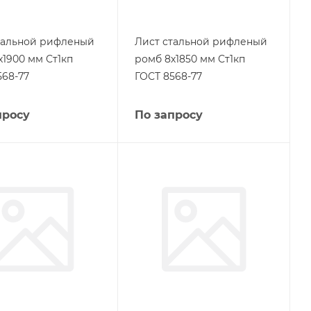
тальной рифленый
Лист стальной рифленый
х1900 мм Ст1кп
ромб 8х1850 мм Ст1кп
568-77
ГОСТ 8568-77
просу
По запросу