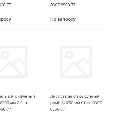
568-77
ГОСТ 8568-77
просу
По запросу
тальной рифленый
Лист стальной рифленый
х1300 мм Ст1кп
ромб 8х1250 мм Ст1кп ГОСТ
568-77
8568-77