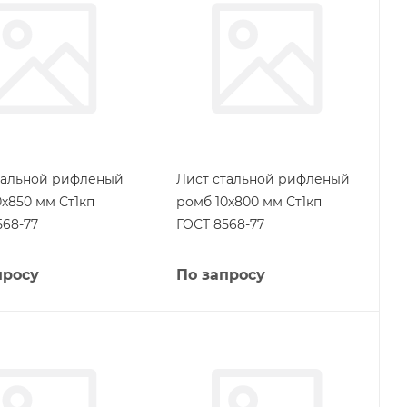
тальной рифленый
Лист стальной рифленый
0х850 мм Ст1кп
ромб 10х800 мм Ст1кп
568-77
ГОСТ 8568-77
просу
По запросу