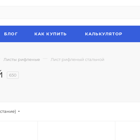
БЛОГ
КАК КУПИТЬ
КАЛЬКУЛЯТОР
—
—
Листы рифленые
Лист рифленый стальной
й
650
стание)