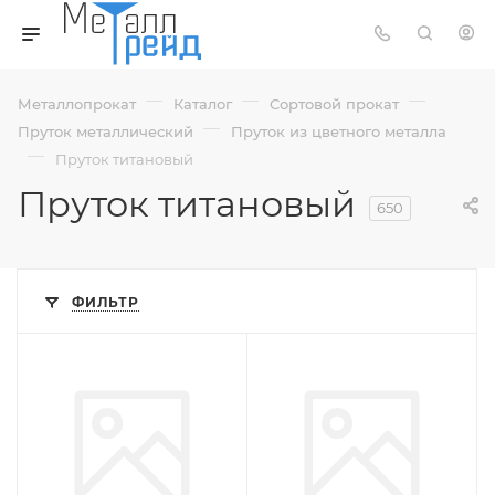
—
—
—
Металлопрокат
Каталог
Сортовой прокат
—
Пруток металлический
Пруток из цветного металла
—
Пруток титановый
Пруток титановый
650
ФИЛЬТР