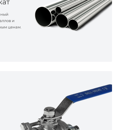
кат
нный
аллов и
ным ценам.