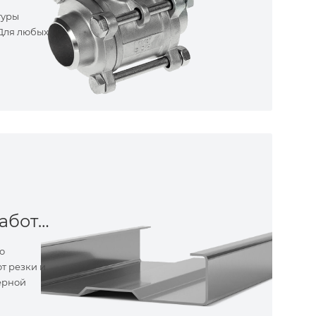
туры
 Для любых
Металлообработка
о
т резки и
ерной
ные