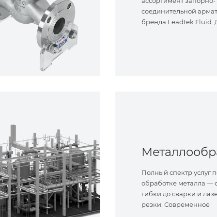
ассортимент запорно-
соединительной арма
бренда Leadtek Fluid.
задач.
Полный спектр услуг п
обработке металла — о
гибки до сварки и лаз
резки. Современное
оборудование и опыт