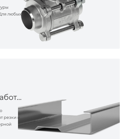
туры
 Для любых
Металлообработка
о
т резки и
ерной
ные