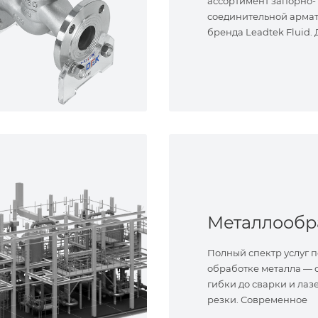
ассортимент запорно-
соединительной арма
бренда Leadtek Fluid.
задач.
Полный спектр услуг п
обработке металла — о
гибки до сварки и лаз
резки. Современное
оборудование и опыт