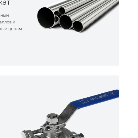
кат
нный
аллов и
ным ценам.