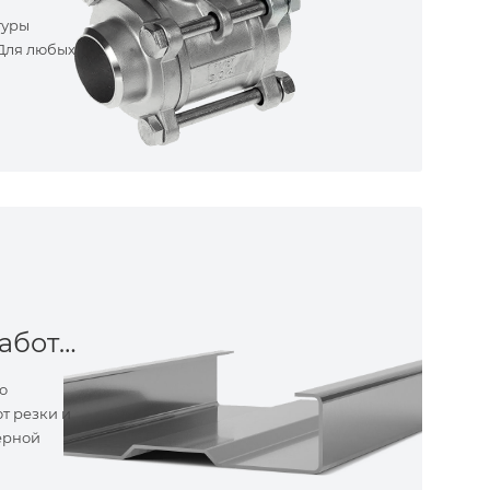
туры
 Для любых
Металлообработка
о
т резки и
ерной
ные