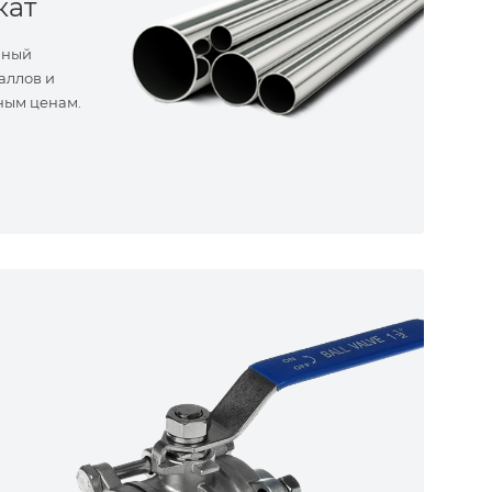
кат
нный
аллов и
ным ценам.