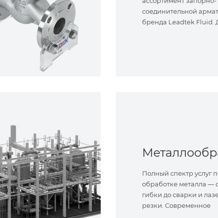
ассортимент запорно-
соединительной арма
бренда Leadtek Fluid.
задач.
Полный спектр услуг п
обработке металла — о
гибки до сварки и лаз
резки. Современное
оборудование и опыт