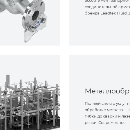
ассортимент запорно-
соединительной арма
бренда Leadtek Fluid.
задач.
Полный спектр услуг п
обработке металла — о
гибки до сварки и лаз
резки. Современное
оборудование и опыт