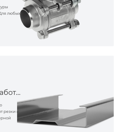
туры
 Для любых
Металлообработка
о
т резки и
ерной
ные