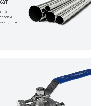
кат
нный
аллов и
ным ценам.