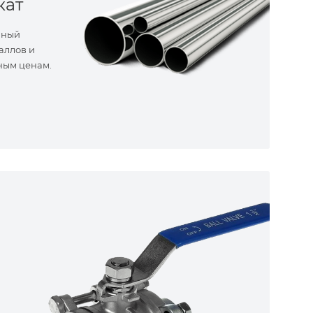
кат
нный
аллов и
ным ценам.