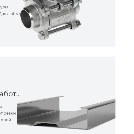
туры
 Для любых
Металлообработка
о
т резки и
ерной
ные