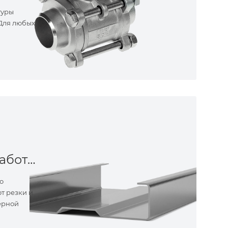
туры
 Для любых
Металлообработка
о
т резки и
ерной
ные