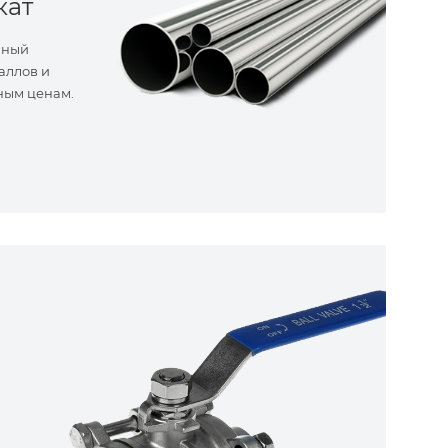
кат
нный
аллов и
ным ценам.