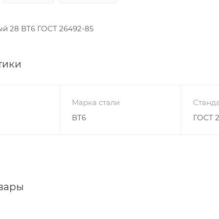
ый 28 ВТ6 ГОСТ 26492-85
тики
Марка стали
Станда
ВТ6
ГОСТ 
вары