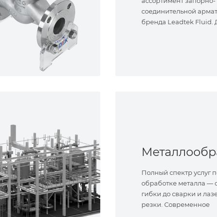
ассортимент запорно-
соединительной арма
бренда Leadtek Fluid.
задач.
Полный спектр услуг п
обработке металла — о
гибки до сварки и лаз
резки. Современное
оборудование и опыт