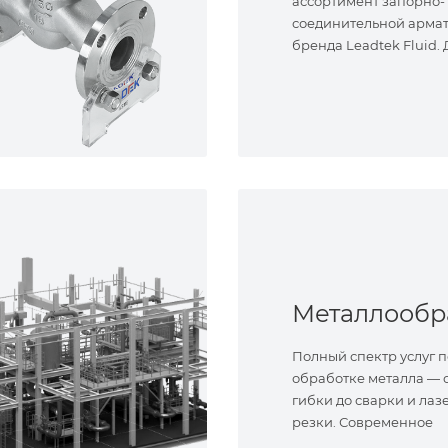
ассортимент запорно-
соединительной арма
бренда Leadtek Fluid.
задач.
Полный спектр услуг п
обработке металла — о
гибки до сварки и лаз
резки. Современное
оборудование и опыт