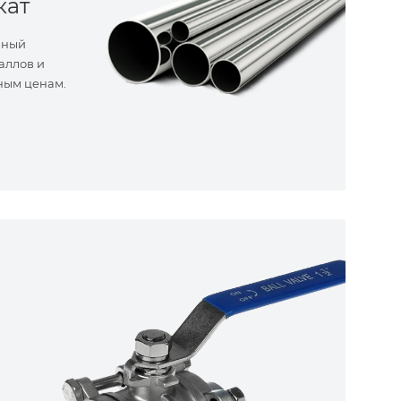
кат
нный
аллов и
ным ценам.