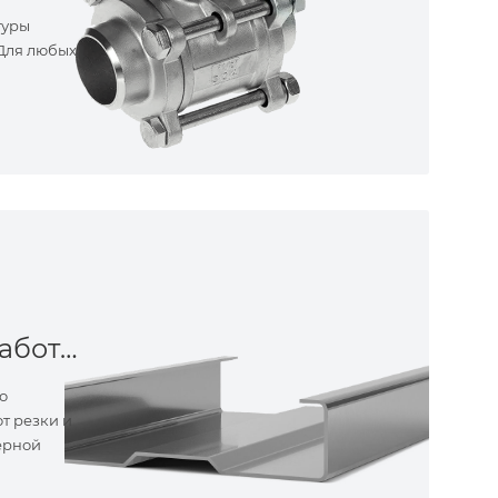
туры
 Для любых
Металлообработка
о
т резки и
ерной
ные