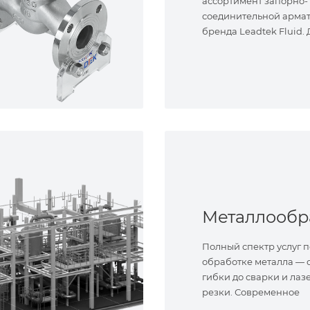
ассортимент запорно-
соединительной арма
бренда Leadtek Fluid.
задач.
Полный спектр услуг п
обработке металла — о
гибки до сварки и лаз
резки. Современное
оборудование и опыт