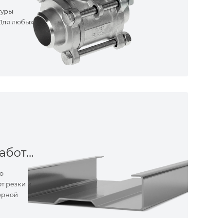
туры
 Для любых
Металлообработка
о
т резки и
ерной
ные