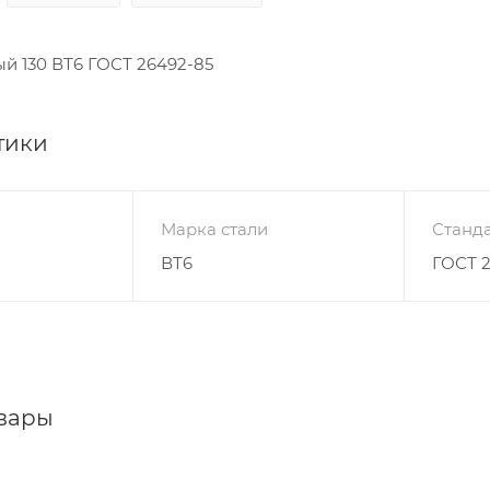
й 130 ВТ6 ГОСТ 26492-85
тики
Марка стали
Станда
ВТ6
ГОСТ 
вары