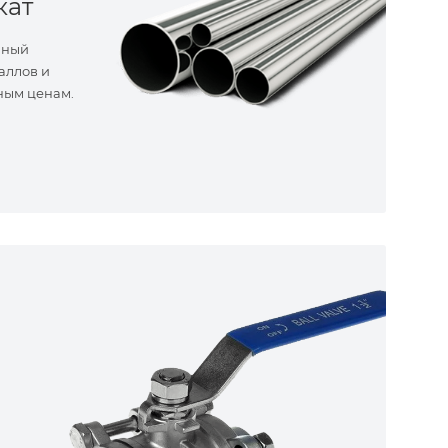
кат
нный
аллов и
ным ценам.