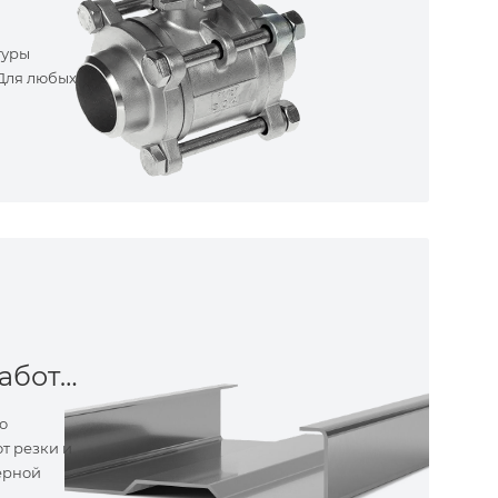
туры
 Для любых
Металлообработка
о
т резки и
ерной