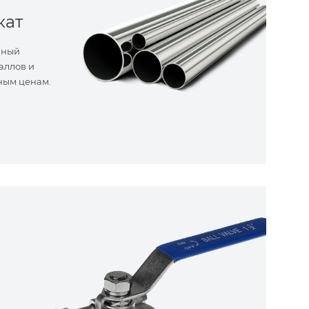
кат
нный
аллов и
ным ценам.