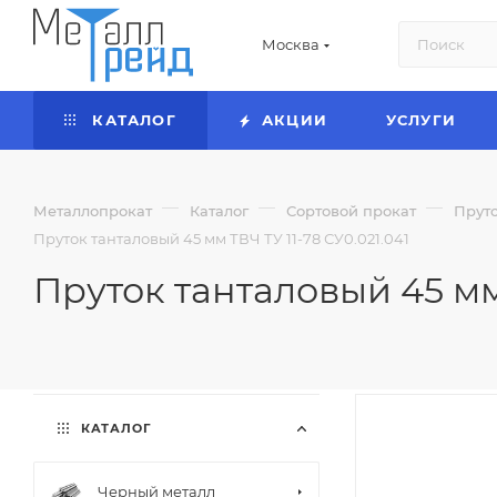
Москва
КАТАЛОГ
АКЦИИ
УСЛУГИ
—
—
—
Металлопрокат
Каталог
Сортовой прокат
Прут
Пруток танталовый 45 мм ТВЧ ТУ 11-78 СУ0.021.041
Пруток танталовый 45 мм 
КАТАЛОГ
Черный металл