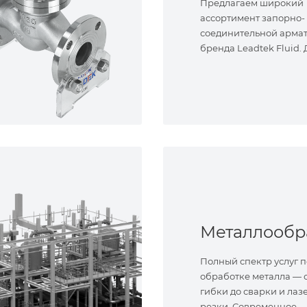
Предлагаем широкий
ассортимент запорно-
соединительной арма
бренда Leadtek Fluid.
задач.
Полный спектр услуг п
обработке металла — о
гибки до сварки и лаз
резки. Современное