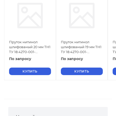
Пруток нитинол
Пруток нитинол
П
шлифованый 20 мм ТН1
шлифованый 19 мм ТН1
ш
ТУ 18.4270-001-
ТУ 18.4270-001-
Т
16980791-2013
16980791-2013
1
По запросу
По запросу
П
КУПИТЬ
КУПИТЬ