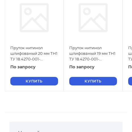
Пруток нитинол
Пруток нитинол
П
шлифованый 20 мм ТН1
шлифованый 19 мм ТН1
ш
ТУ 18.4270-001-
ТУ 18.4270-001-
Т
16980791-2013
16980791-2013
1
По запросу
По запросу
П
КУПИТЬ
КУПИТЬ