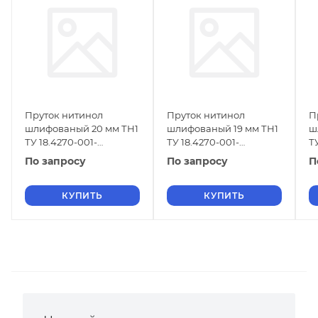
Пруток нитинол
Пруток нитинол
П
шлифованый 20 мм ТН1
шлифованый 19 мм ТН1
ш
ТУ 18.4270-001-
ТУ 18.4270-001-
Т
16980791-2013
16980791-2013
1
По запросу
По запросу
П
КУПИТЬ
КУПИТЬ