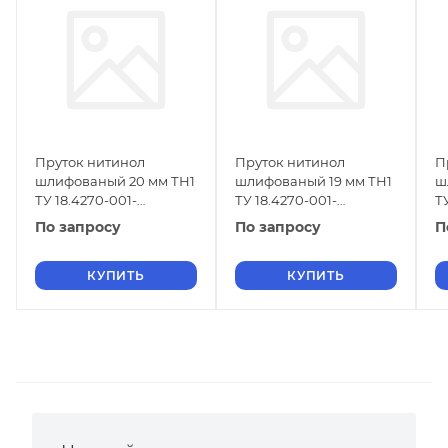
Пруток нитинол
Пруток нитинол
П
шлифованый 20 мм ТН1
шлифованый 19 мм ТН1
ш
ТУ 18.4270-001-
ТУ 18.4270-001-
Т
16980791-2013
16980791-2013
1
По запросу
По запросу
П
КУПИТЬ
КУПИТЬ