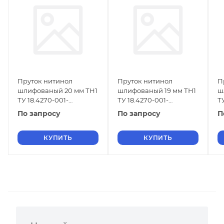
Пруток нитинол
Пруток нитинол
П
шлифованый 20 мм ТН1
шлифованый 19 мм ТН1
ш
ТУ 18.4270-001-
ТУ 18.4270-001-
Т
16980791-2013
16980791-2013
1
По запросу
По запросу
П
КУПИТЬ
КУПИТЬ