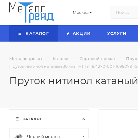
Москва
КАТАЛОГ
АКЦИИ
УСЛУГИ
—
—
—
Металлопрокат
Каталог
Сортовой прокат
Прут
Пруток нитинол катаный 30 мм ТН1 ТУ 18.4270-001-16980791-2
Пруток нитинол катаный 3
КАТАЛОГ
Черный металл