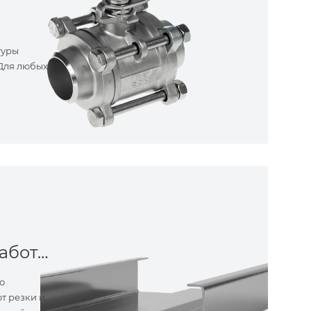
туры
 Для любых
Металлообработка
о
т резки и