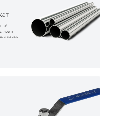
кат
нный
аллов и
ным ценам.