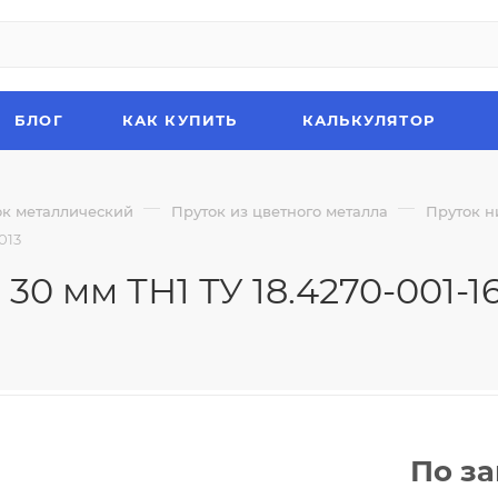
БЛОГ
КАК КУПИТЬ
КАЛЬКУЛЯТОР
—
—
ок металлический
Пруток из цветного металла
Пруток н
013
0 мм ТН1 ТУ 18.4270-001-1
По з