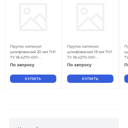
Пруток нитинол
Пруток нитинол
П
шлифованый 20 мм ТН1
шлифованый 19 мм ТН1
ш
ТУ 18.4270-001-
ТУ 18.4270-001-
Т
16980791-2013
16980791-2013
1
По запросу
По запросу
П
КУПИТЬ
КУПИТЬ