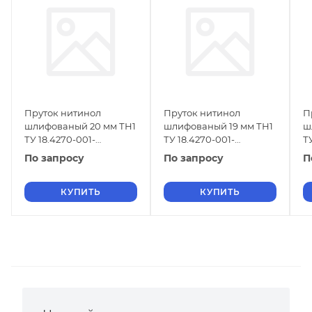
Пруток нитинол
Пруток нитинол
П
шлифованый 20 мм ТН1
шлифованый 19 мм ТН1
ш
ТУ 18.4270-001-
ТУ 18.4270-001-
Т
16980791-2013
16980791-2013
1
По запросу
По запросу
П
КУПИТЬ
КУПИТЬ