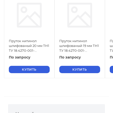
Пруток нитинол
Пруток нитинол
П
шлифованый 20 мм ТН1
шлифованый 19 мм ТН1
ш
ТУ 18.4270-001-
ТУ 18.4270-001-
Т
16980791-2013
16980791-2013
1
По запросу
По запросу
П
КУПИТЬ
КУПИТЬ