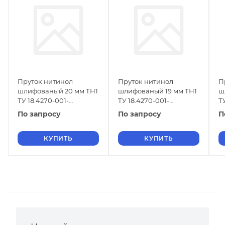
Пруток нитинол
Пруток нитинол
П
шлифованый 20 мм ТН1
шлифованый 19 мм ТН1
ш
ТУ 18.4270-001-
ТУ 18.4270-001-
Т
16980791-2013
16980791-2013
1
По запросу
По запросу
П
КУПИТЬ
КУПИТЬ