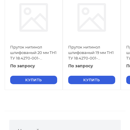
Пруток нитинол
Пруток нитинол
П
шлифованый 20 мм ТН1
шлифованый 19 мм ТН1
ш
ТУ 18.4270-001-
ТУ 18.4270-001-
Т
16980791-2013
16980791-2013
1
По запросу
По запросу
П
КУПИТЬ
КУПИТЬ