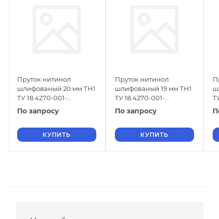
Пруток нитинол
Пруток нитинол
П
шлифованый 20 мм ТН1
шлифованый 19 мм ТН1
ш
ТУ 18.4270-001-
ТУ 18.4270-001-
Т
16980791-2013
16980791-2013
1
По запросу
По запросу
П
КУПИТЬ
КУПИТЬ