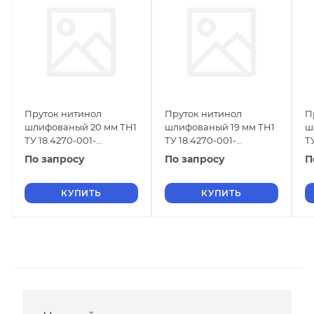
Пруток нитинол
Пруток нитинол
П
шлифованый 20 мм ТН1
шлифованый 19 мм ТН1
ш
ТУ 18.4270-001-
ТУ 18.4270-001-
Т
16980791-2013
16980791-2013
1
По запросу
По запросу
П
КУПИТЬ
КУПИТЬ