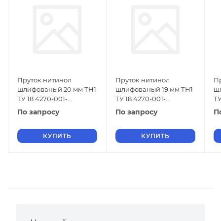
Пруток нитинол
Пруток нитинол
П
шлифованый 20 мм ТН1
шлифованый 19 мм ТН1
ш
ТУ 18.4270-001-
ТУ 18.4270-001-
ТУ
16980791-2013
16980791-2013
16
По запросу
По запросу
П
КУПИТЬ
КУПИТЬ